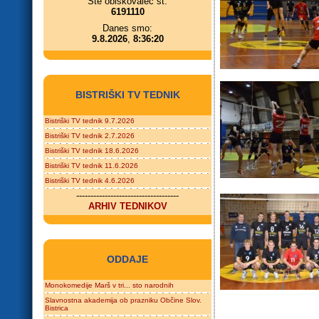
Ste obiskovalec št.
6191110
Danes smo:
9.8.2026
,
8:36:20
BISTRIŠKI TV TEDNIK
Bistriški TV tednik 9.7.2026
Bistriški TV tednik 2.7.2026
Bistriški TV tednik 18.6.2026
Bistriški TV tednik 11.6.2026
Bistriški TV tednik 4.6.2026
------------------------------------
ARHIV TEDNIKOV
ODDAJE
Monokomedije Marš v tri... sto narodnih
Slavnostna akademija ob prazniku Občine Slov.
Bistrica