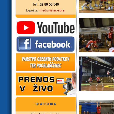
Tel.:
02 80 50 540
E-pošta:
mediji@ric-sb.si
STATISTIKA