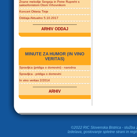
Znane melodije Sergeja in Petre Rupreht s
saksofonistom Otom Vrhovnikom
Koncert Okteta Tinje
Oddaja Aktualno 5.10.2017
------------------------------------
ARHIV ODDAJ
MINUTE ZA HUMOR (IN VINO
VERITAS)
Spravljica (pridiga o domovini) - narodna
Spravljica - pridiga o domovini
In vino veritas 2/2014
------------------------------------
ARHIV
©2022 RIC Slovenska Bistrica - služba z
Izdelava, gostovanje spletne strani in
regi