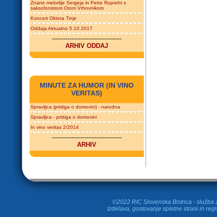
Znane melodije Sergeja in Petre Rupreht s
saksofonistom Otom Vrhovnikom
Koncert Okteta Tinje
Oddaja Aktualno 5.10.2017
------------------------------------
ARHIV ODDAJ
MINUTE ZA HUMOR (IN VINO
VERITAS)
Spravljica (pridiga o domovini) - narodna
Spravljica - pridiga o domovini
In vino veritas 2/2014
------------------------------------
ARHIV
©2022 RIC Slovenska Bistrica - služba z
Izdelava, gostovanje spletne strani in
regi