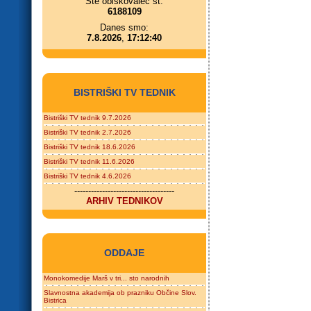
Ste obiskovalec št.
6188109
Danes smo:
7.8.2026
,
17:12:40
BISTRIŠKI TV TEDNIK
Bistriški TV tednik 9.7.2026
Bistriški TV tednik 2.7.2026
Bistriški TV tednik 18.6.2026
Bistriški TV tednik 11.6.2026
Bistriški TV tednik 4.6.2026
------------------------------------
ARHIV TEDNIKOV
ODDAJE
Monokomedije Marš v tri... sto narodnih
Slavnostna akademija ob prazniku Občine Slov.
Bistrica