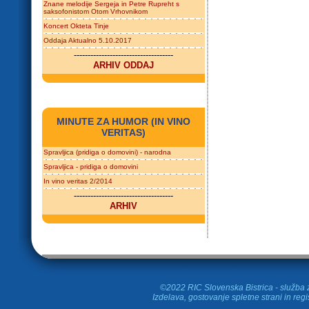
Znane melodije Sergeja in Petre Rupreht s
saksofonistom Otom Vrhovnikom
Koncert Okteta Tinje
Oddaja Aktualno 5.10.2017
------------------------------------
ARHIV ODDAJ
MINUTE ZA HUMOR (IN VINO
VERITAS)
Spravljica (pridiga o domovini) - narodna
Spravljica - pridiga o domovini
In vino veritas 2/2014
------------------------------------
ARHIV
©2022 RIC Slovenska Bistrica - služba z
Izdelava, gostovanje spletne strani in
regi