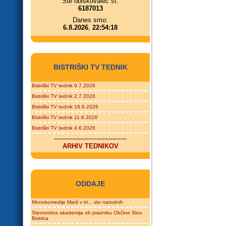
Ste obiskovalec št.
6187013
Danes smo:
6.8.2026
,
22:54:18
BISTRIŠKI TV TEDNIK
Bistriški TV tednik 9.7.2026
Bistriški TV tednik 2.7.2026
Bistriški TV tednik 18.6.2026
Bistriški TV tednik 11.6.2026
Bistriški TV tednik 4.6.2026
------------------------------------
ARHIV TEDNIKOV
ODDAJE
Monokomedije Marš v tri... sto narodnih
Slavnostna akademija ob prazniku Občine Slov.
Bistrica