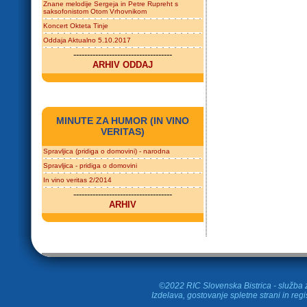
Znane melodije Sergeja in Petre Rupreht s
saksofonistom Otom Vrhovnikom
Koncert Okteta Tinje
Oddaja Aktualno 5.10.2017
------------------------------------
ARHIV ODDAJ
MINUTE ZA HUMOR (IN VINO
VERITAS)
Spravljica (pridiga o domovini) - narodna
Spravljica - pridiga o domovini
In vino veritas 2/2014
------------------------------------
ARHIV
©2022 RIC Slovenska Bistrica - služba z
Izdelava, gostovanje spletne strani in
regi