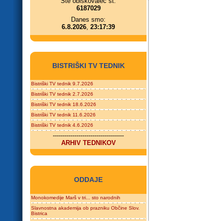
Ste obiskovalec št.
6187029
Danes smo:
6.8.2026
,
23:17:39
BISTRIŠKI TV TEDNIK
Bistriški TV tednik 9.7.2026
Bistriški TV tednik 2.7.2026
Bistriški TV tednik 18.6.2026
Bistriški TV tednik 11.6.2026
Bistriški TV tednik 4.6.2026
------------------------------------
ARHIV TEDNIKOV
ODDAJE
Monokomedije Marš v tri... sto narodnih
Slavnostna akademija ob prazniku Občine Slov.
Bistrica