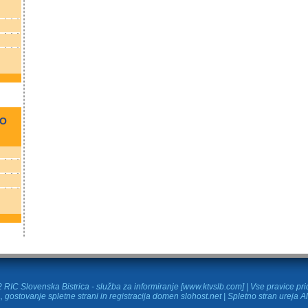
NO
RIC Slovenska Bistrica - služba za informiranje [www.ktvslb.com] | Vse pravice pr
, gostovanje spletne strani in
registracija domen
slohost.net | Spletno stran ureja A