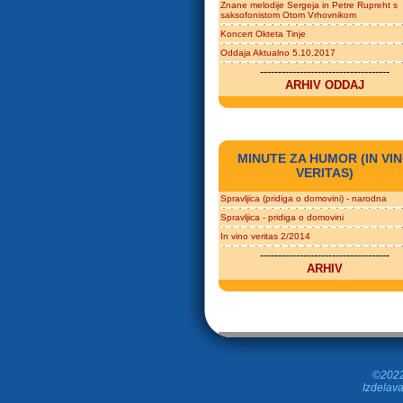
Znane melodije Sergeja in Petre Rupreht s
saksofonistom Otom Vrhovnikom
Koncert Okteta Tinje
Oddaja Aktualno 5.10.2017
------------------------------------
ARHIV ODDAJ
MINUTE ZA HUMOR (IN VI
VERITAS)
Spravljica (pridiga o domovini) - narodna
Spravljica - pridiga o domovini
In vino veritas 2/2014
------------------------------------
ARHIV
©2022 
Izdelava