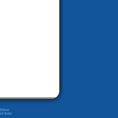
idržane
leš Kolar