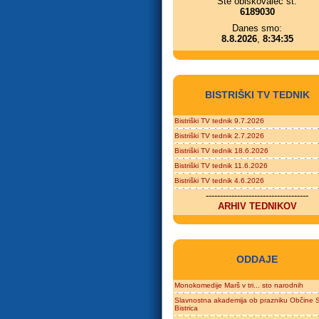
Ste obiskovalec št.
6189030
Danes smo:
8.8.2026
,
8:34:35
BISTRIŠKI TV TEDNIK
Bistriški TV tednik 9.7.2026
Bistriški TV tednik 2.7.2026
Bistriški TV tednik 18.6.2026
Bistriški TV tednik 11.6.2026
Bistriški TV tednik 4.6.2026
------------------------------------
ARHIV TEDNIKOV
ODDAJE
Monokomedije Marš v tri... sto narodnih
Slavnostna akademija ob prazniku Občine S
Bistrica