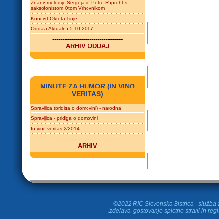
Znane melodije Sergeja in Petre Rupreht s
saksofonistom Otom Vrhovnikom
Koncert Okteta Tinje
Oddaja Aktualno 5.10.2017
------------------------------------
ARHIV ODDAJ
MINUTE ZA HUMOR (IN VINO
VERITAS)
Spravljica (pridiga o domovini) - narodna
Spravljica - pridiga o domovini
In vino veritas 2/2014
------------------------------------
ARHIV
©2022 RIC Slovenska Bistrica - služba z
Izdelava, gostovanje spletne strani in
regi