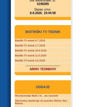
Ste obiskovalec št.
6190289
Danes smo:
8.8.2026
,
19:44:58
BISTRIŠKI TV TEDNIK
Bistriški TV tednik 9.7.2026
Bistriški TV tednik 2.7.2026
Bistriški TV tednik 18.6.2026
Bistriški TV tednik 11.6.2026
Bistriški TV tednik 4.6.2026
------------------------------------
ARHIV TEDNIKOV
ODDAJE
Monokomedije Marš v tri... sto narodnih
Slavnostna akademija ob prazniku Občine Slov.
Bistrica