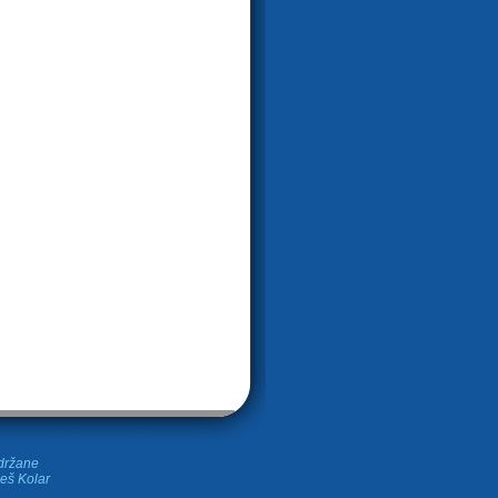
idržane
leš Kolar