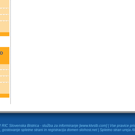
NO
RIC Slovenska Bistrica - služba za informiranje [www.ktvslb.com] | Vse pravice pr
, gostovanje spletne strani in
registracija domen
slohost.net | Spletno stran ureja A