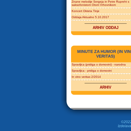
Znane melodije Sergeja in Petre Rupreht s
saksofonistom Otom Vrhovnikom
Koncert Okteta Tinje
Oddaja Aktualno 5.10.2017
------------------------------------
ARHIV ODDAJ
MINUTE ZA HUMOR (IN VI
VERITAS)
Spravljica (pridiga o domovini) - narodna
Spravljica - pridiga o domovini
In vino veritas 2/2014
------------------------------------
ARHIV
©2022 
Izdelava