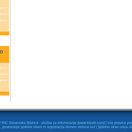
NO
RIC Slovenska Bistrica - služba za informiranje [www.ktvslb.com] | Vse pravice pr
, gostovanje spletne strani in
registracija domen
slohost.net | Spletno stran ureja A