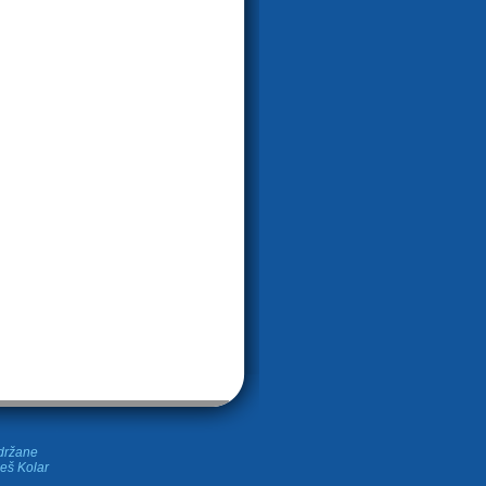
idržane
leš Kolar