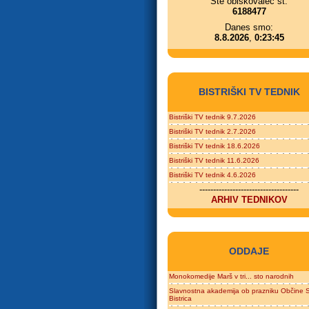
Ste obiskovalec št.
6188477
Danes smo:
8.8.2026
,
0:23:45
BISTRIŠKI TV TEDNIK
Bistriški TV tednik 9.7.2026
Bistriški TV tednik 2.7.2026
Bistriški TV tednik 18.6.2026
Bistriški TV tednik 11.6.2026
Bistriški TV tednik 4.6.2026
------------------------------------
ARHIV TEDNIKOV
ODDAJE
Monokomedije Marš v tri... sto narodnih
Slavnostna akademija ob prazniku Občine S
Bistrica