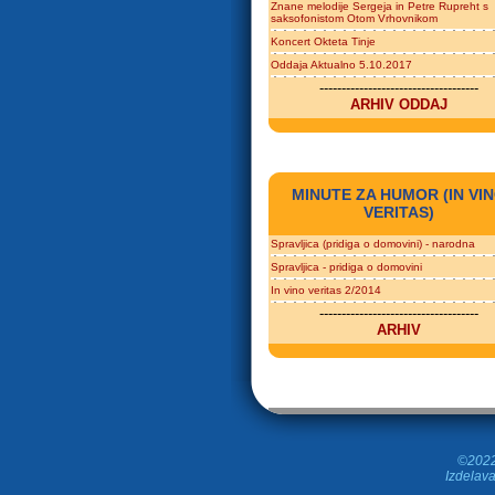
Znane melodije Sergeja in Petre Rupreht s
saksofonistom Otom Vrhovnikom
Koncert Okteta Tinje
Oddaja Aktualno 5.10.2017
------------------------------------
ARHIV ODDAJ
MINUTE ZA HUMOR (IN VI
VERITAS)
Spravljica (pridiga o domovini) - narodna
Spravljica - pridiga o domovini
In vino veritas 2/2014
------------------------------------
ARHIV
©2022 
Izdelava