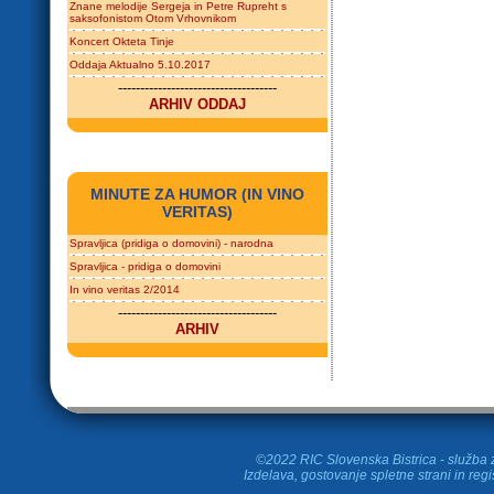
Znane melodije Sergeja in Petre Rupreht s
saksofonistom Otom Vrhovnikom
Koncert Okteta Tinje
Oddaja Aktualno 5.10.2017
------------------------------------
ARHIV ODDAJ
MINUTE ZA HUMOR (IN VINO
VERITAS)
Spravljica (pridiga o domovini) - narodna
Spravljica - pridiga o domovini
In vino veritas 2/2014
------------------------------------
ARHIV
©2022 RIC Slovenska Bistrica - služba z
Izdelava, gostovanje spletne strani in
regi