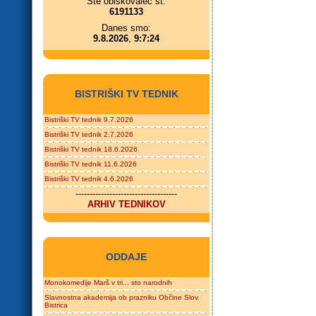
Ste obiskovalec št.
6191133
Danes smo:
9.8.2026
,
9:7:24
BISTRIŠKI TV TEDNIK
Bistriški TV tednik 9.7.2026
Bistriški TV tednik 2.7.2026
Bistriški TV tednik 18.6.2026
Bistriški TV tednik 11.6.2026
Bistriški TV tednik 4.6.2026
------------------------------------
ARHIV TEDNIKOV
ODDAJE
Monokomedije Marš v tri... sto narodnih
Slavnostna akademija ob prazniku Občine Slov.
Bistrica