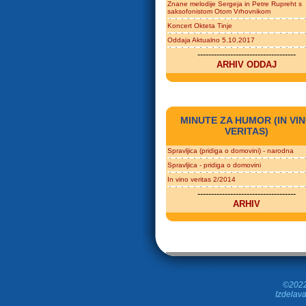
Znane melodije Sergeja in Petre Rupreht s
saksofonistom Otom Vrhovnikom
Koncert Okteta Tinje
Oddaja Aktualno 5.10.2017
------------------------------------
ARHIV ODDAJ
MINUTE ZA HUMOR (IN VI
VERITAS)
Spravljica (pridiga o domovini) - narodna
Spravljica - pridiga o domovini
In vino veritas 2/2014
------------------------------------
ARHIV
©2022 
Izdelava