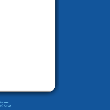
idržane
leš Kolar