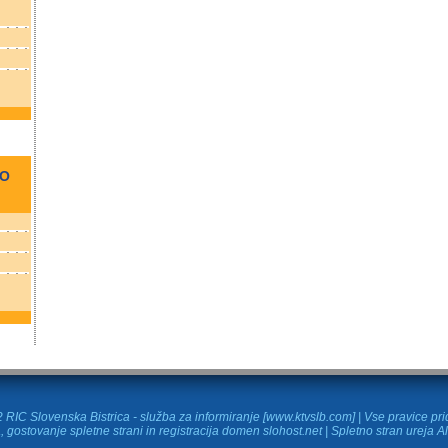
NO
RIC Slovenska Bistrica - služba za informiranje [www.ktvslb.com] | Vse pravice pr
, gostovanje spletne strani in
registracija domen
slohost.net | Spletno stran ureja A