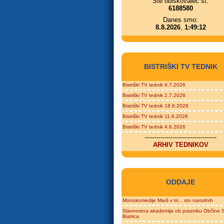
Ste obiskovalec št.
6188580
Danes smo:
8.8.2026
,
1:49:12
BISTRIŠKI TV TEDNIK
Bistriški TV tednik 9.7.2026
Bistriški TV tednik 2.7.2026
Bistriški TV tednik 18.6.2026
Bistriški TV tednik 11.6.2026
Bistriški TV tednik 4.6.2026
------------------------------------
ARHIV TEDNIKOV
ODDAJE
Monokomedije Marš v tri... sto narodnih
Slavnostna akademija ob prazniku Občine S
Bistrica