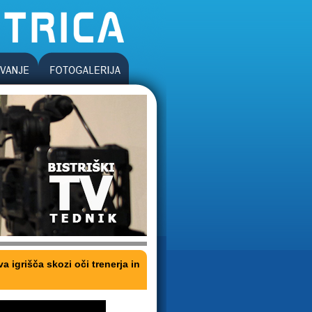
 igrišča skozi oči trenerja in