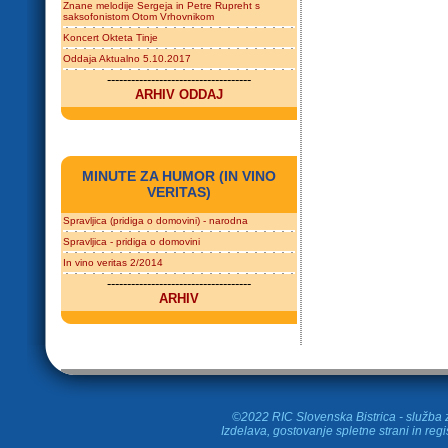
Znane melodije Sergeja in Petre Rupreht s
saksofonistom Otom Vrhovnikom
Koncert Okteta Tinje
Oddaja Aktualno 5.10.2017
------------------------------------
ARHIV ODDAJ
MINUTE ZA HUMOR (IN VINO
VERITAS)
Spravljica (pridiga o domovini) - narodna
Spravljica - pridiga o domovini
In vino veritas 2/2014
------------------------------------
ARHIV
©2022 RIC Slovenska Bistrica - služba z
Izdelava, gostovanje spletne strani in
regi