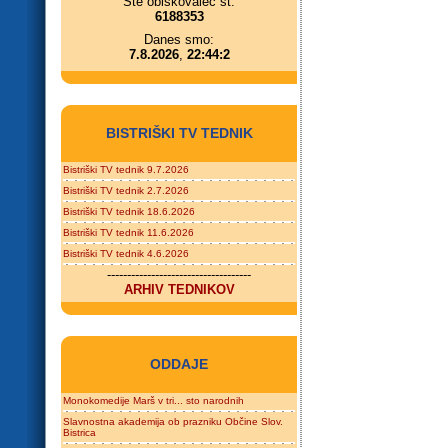
Ste obiskovalec št.
6188353
Danes smo:
7.8.2026
,
22:44:2
BISTRIŠKI TV TEDNIK
Bistriški TV tednik 9.7.2026
Bistriški TV tednik 2.7.2026
Bistriški TV tednik 18.6.2026
Bistriški TV tednik 11.6.2026
Bistriški TV tednik 4.6.2026
------------------------------------
ARHIV TEDNIKOV
ODDAJE
Monokomedije Marš v tri... sto narodnih
Slavnostna akademija ob prazniku Občine Slov.
Bistrica