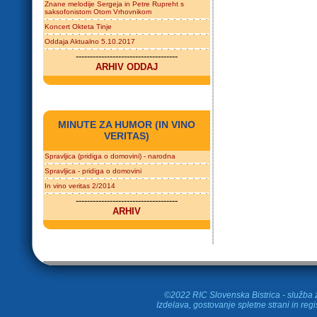
Znane melodije Sergeja in Petre Rupreht s
saksofonistom Otom Vrhovnikom
Koncert Okteta Tinje
Oddaja Aktualno 5.10.2017
------------------------------------
ARHIV ODDAJ
MINUTE ZA HUMOR (IN VINO
VERITAS)
Spravljica (pridiga o domovini) - narodna
Spravljica - pridiga o domovini
In vino veritas 2/2014
------------------------------------
ARHIV
©2022 RIC Slovenska Bistrica - služba z
Izdelava, gostovanje spletne strani in
regi