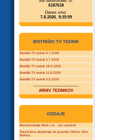
Ste obiskovalec št.
6187618
Danes smo:
7.8.2026
,
9:35:59
BISTRIŠKI TV TEDNIK
Bistriški TV tednik 9.7.2026
Bistriški TV tednik 2.7.2026
Bistriški TV tednik 18.6.2026
Bistriški TV tednik 11.6.2026
Bistriški TV tednik 4.6.2026
------------------------------------
ARHIV TEDNIKOV
ODDAJE
Monokomedije Marš v tri... sto narodnih
Slavnostna akademija ob prazniku Občine Slov.
Bistrica