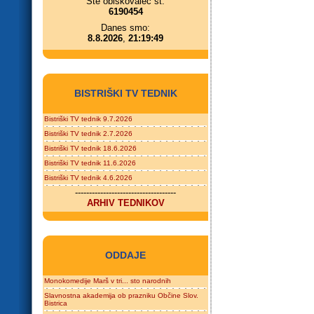
Ste obiskovalec št.
6190454
Danes smo:
8.8.2026
,
21:19:49
BISTRIŠKI TV TEDNIK
Bistriški TV tednik 9.7.2026
Bistriški TV tednik 2.7.2026
Bistriški TV tednik 18.6.2026
Bistriški TV tednik 11.6.2026
Bistriški TV tednik 4.6.2026
------------------------------------
ARHIV TEDNIKOV
ODDAJE
Monokomedije Marš v tri... sto narodnih
Slavnostna akademija ob prazniku Občine Slov.
Bistrica