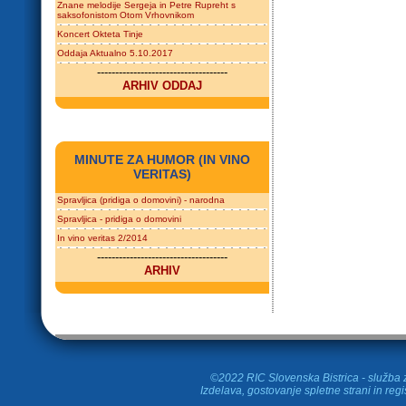
Znane melodije Sergeja in Petre Rupreht s
saksofonistom Otom Vrhovnikom
Koncert Okteta Tinje
Oddaja Aktualno 5.10.2017
------------------------------------
ARHIV ODDAJ
MINUTE ZA HUMOR (IN VINO
VERITAS)
Spravljica (pridiga o domovini) - narodna
Spravljica - pridiga o domovini
In vino veritas 2/2014
------------------------------------
ARHIV
©2022 RIC Slovenska Bistrica - služba z
Izdelava, gostovanje spletne strani in
regi