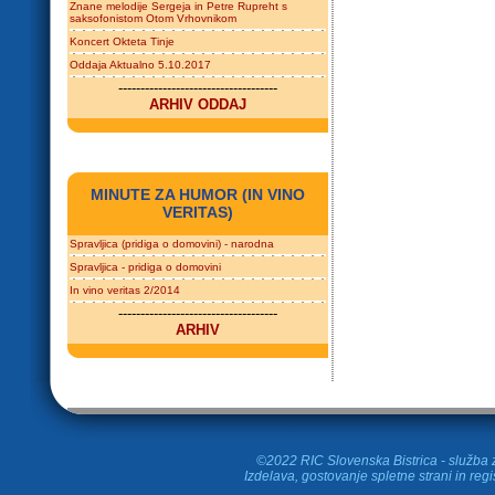
Znane melodije Sergeja in Petre Rupreht s
saksofonistom Otom Vrhovnikom
Koncert Okteta Tinje
Oddaja Aktualno 5.10.2017
------------------------------------
ARHIV ODDAJ
MINUTE ZA HUMOR (IN VINO
VERITAS)
Spravljica (pridiga o domovini) - narodna
Spravljica - pridiga o domovini
In vino veritas 2/2014
------------------------------------
ARHIV
©2022 RIC Slovenska Bistrica - služba z
Izdelava, gostovanje spletne strani in
regi