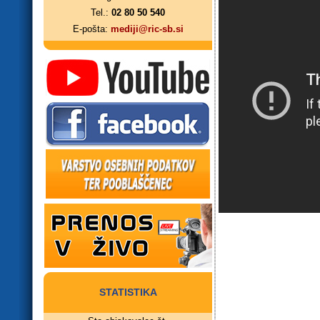
Tel.:
02 80 50 540
E-pošta:
mediji@ric-sb.si
STATISTIKA