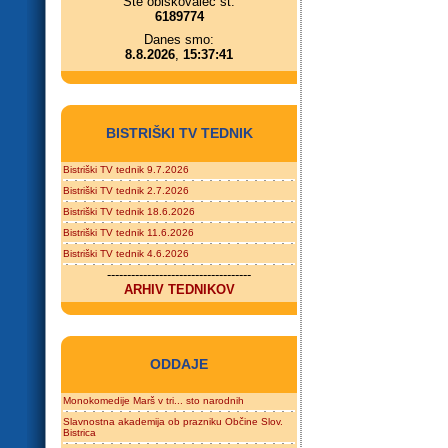
Ste obiskovalec št.
6189774
Danes smo:
8.8.2026
,
15:37:41
BISTRIŠKI TV TEDNIK
Bistriški TV tednik 9.7.2026
Bistriški TV tednik 2.7.2026
Bistriški TV tednik 18.6.2026
Bistriški TV tednik 11.6.2026
Bistriški TV tednik 4.6.2026
------------------------------------
ARHIV TEDNIKOV
ODDAJE
Monokomedije Marš v tri... sto narodnih
Slavnostna akademija ob prazniku Občine Slov.
Bistrica