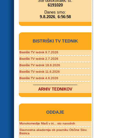
Ste obiskovalec št.
6191020
Danes smo:
9.8.2026
,
6:56:58
BISTRIŠKI TV TEDNIK
Bistriški TV tednik 9.7.2026
Bistriški TV tednik 2.7.2026
Bistriški TV tednik 18.6.2026
Bistriški TV tednik 11.6.2026
Bistriški TV tednik 4.6.2026
------------------------------------
ARHIV TEDNIKOV
ODDAJE
Monokomedije Marš v tri... sto narodnih
Slavnostna akademija ob prazniku Občine Slov.
Bistrica