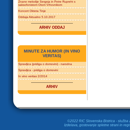
Znane melodije Sergeja in Petre Rupreht s
saksofonistom Otom Vrhovnikom
Koncert Okteta Tinje
Oddaja Aktualno 5.10.2017
------------------------------------
ARHIV ODDAJ
MINUTE ZA HUMOR (IN VINO
VERITAS)
Spravljica (pridiga o domovini) - narodna
Spravljica - pridiga o domovini
In vino veritas 2/2014
------------------------------------
ARHIV
©2022 RIC Slovenska Bistrica - služba z
Izdelava, gostovanje spletne strani in
regi