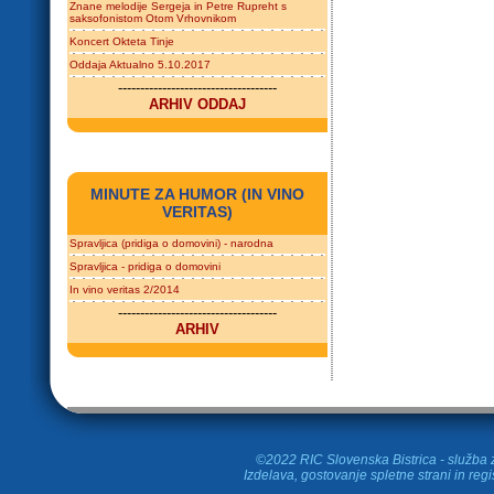
Znane melodije Sergeja in Petre Rupreht s
saksofonistom Otom Vrhovnikom
Koncert Okteta Tinje
Oddaja Aktualno 5.10.2017
------------------------------------
ARHIV ODDAJ
MINUTE ZA HUMOR (IN VINO
VERITAS)
Spravljica (pridiga o domovini) - narodna
Spravljica - pridiga o domovini
In vino veritas 2/2014
------------------------------------
ARHIV
©2022 RIC Slovenska Bistrica - služba z
Izdelava, gostovanje spletne strani in
regi