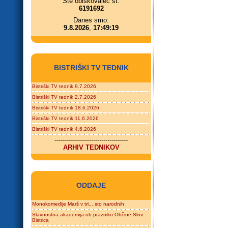
Ste obiskovalec št.
6191692
Danes smo:
9.8.2026
,
17:49:19
BISTRIŠKI TV TEDNIK
Bistriški TV tednik 9.7.2026
Bistriški TV tednik 2.7.2026
Bistriški TV tednik 18.6.2026
Bistriški TV tednik 11.6.2026
Bistriški TV tednik 4.6.2026
------------------------------------
ARHIV TEDNIKOV
ODDAJE
Monokomedije Marš v tri... sto narodnih
Slavnostna akademija ob prazniku Občine Slov.
Bistrica