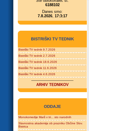
Ste obiskovalec št.
6188102
Danes smo:
7.8.2026
,
17:3:17
BISTRIŠKI TV TEDNIK
Bistriški TV tednik 9.7.2026
Bistriški TV tednik 2.7.2026
Bistriški TV tednik 18.6.2026
Bistriški TV tednik 11.6.2026
Bistriški TV tednik 4.6.2026
------------------------------------
ARHIV TEDNIKOV
ODDAJE
Monokomedije Marš v tri... sto narodnih
Slavnostna akademija ob prazniku Občine Slov.
Bistrica