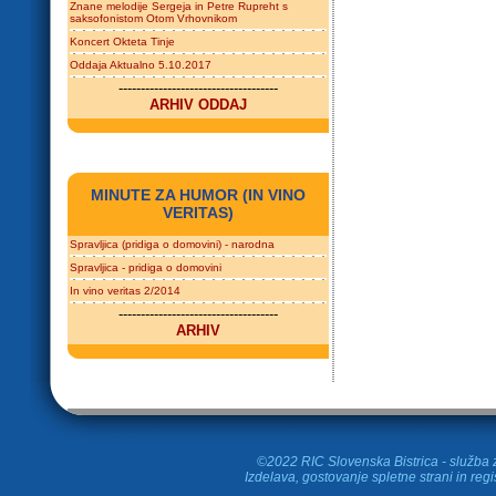
Znane melodije Sergeja in Petre Rupreht s
saksofonistom Otom Vrhovnikom
Koncert Okteta Tinje
Oddaja Aktualno 5.10.2017
------------------------------------
ARHIV ODDAJ
MINUTE ZA HUMOR (IN VINO
VERITAS)
Spravljica (pridiga o domovini) - narodna
Spravljica - pridiga o domovini
In vino veritas 2/2014
------------------------------------
ARHIV
©2022 RIC Slovenska Bistrica - služba z
Izdelava, gostovanje spletne strani in
regi