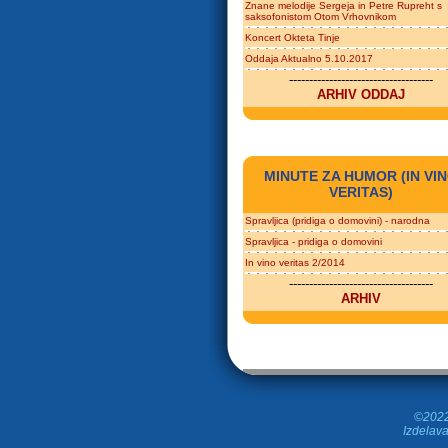
Znane melodije Sergeja in Petre Rupreht s
saksofonistom Otom Vrhovnikom
Koncert Okteta Tinje
Oddaja Aktualno 5.10.2017
------------------------------------
ARHIV ODDAJ
MINUTE ZA HUMOR (IN VI
VERITAS)
Spravljica (pridiga o domovini) - narodna
Spravljica - pridiga o domovini
In vino veritas 2/2014
------------------------------------
ARHIV
©2022 
Izdelava