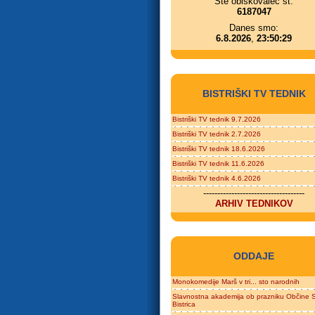
Ste obiskovalec št.
6187047
Danes smo:
6.8.2026
,
23:50:29
BISTRIŠKI TV TEDNIK
Bistriški TV tednik 9.7.2026
Bistriški TV tednik 2.7.2026
Bistriški TV tednik 18.6.2026
Bistriški TV tednik 11.6.2026
Bistriški TV tednik 4.6.2026
------------------------------------
ARHIV TEDNIKOV
ODDAJE
Monokomedije Marš v tri... sto narodnih
Slavnostna akademija ob prazniku Občine S
Bistrica