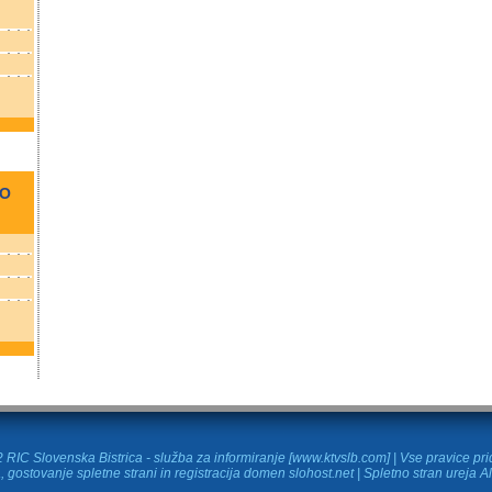
NO
RIC Slovenska Bistrica - služba za informiranje [www.ktvslb.com] | Vse pravice pr
, gostovanje spletne strani in
registracija domen
slohost.net | Spletno stran ureja A