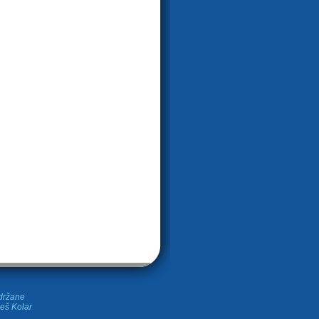
idržane
leš Kolar