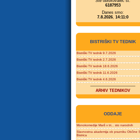
Ste obiskovalec št.
6187953
Danes smo:
7.8.2026
,
14:11:0
BISTRIŠKI TV TEDNIK
Bistriški TV tednik 9.7.2026
Bistriški TV tednik 2.7.2026
Bistriški TV tednik 18.6.2026
Bistriški TV tednik 11.6.2026
Bistriški TV tednik 4.6.2026
------------------------------------
ARHIV TEDNIKOV
ODDAJE
Monokomedije Marš v tri... sto narodnih
Slavnostna akademija ob prazniku Občine S
Bistrica