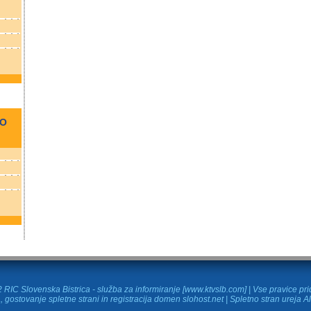
NO
RIC Slovenska Bistrica - služba za informiranje [www.ktvslb.com] | Vse pravice pr
, gostovanje spletne strani in
registracija domen
slohost.net | Spletno stran ureja A