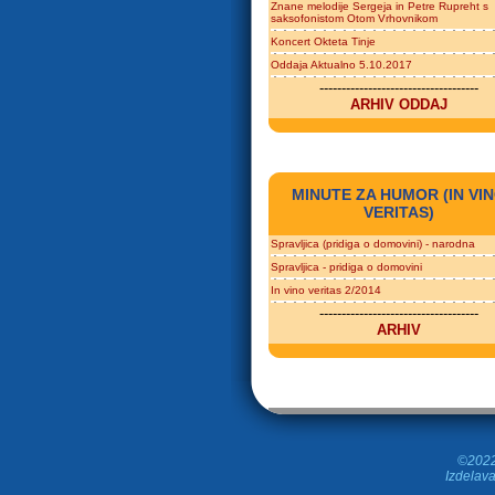
Znane melodije Sergeja in Petre Rupreht s
saksofonistom Otom Vrhovnikom
Koncert Okteta Tinje
Oddaja Aktualno 5.10.2017
------------------------------------
ARHIV ODDAJ
MINUTE ZA HUMOR (IN VI
VERITAS)
Spravljica (pridiga o domovini) - narodna
Spravljica - pridiga o domovini
In vino veritas 2/2014
------------------------------------
ARHIV
©2022 
Izdelava