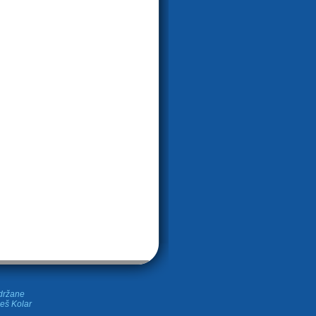
idržane
leš Kolar