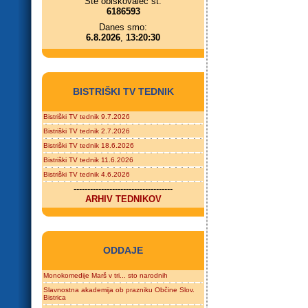
Ste obiskovalec št.
6186593
Danes smo:
6.8.2026
,
13:20:30
BISTRIŠKI TV TEDNIK
Bistriški TV tednik 9.7.2026
Bistriški TV tednik 2.7.2026
Bistriški TV tednik 18.6.2026
Bistriški TV tednik 11.6.2026
Bistriški TV tednik 4.6.2026
------------------------------------
ARHIV TEDNIKOV
ODDAJE
Monokomedije Marš v tri... sto narodnih
Slavnostna akademija ob prazniku Občine Slov.
Bistrica