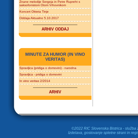
Znane melodije Sergeja in Petre Rupreht s
saksofonistom Otom Vrhovnikom
Koncert Okteta Tinje
Oddaja Aktualno 5.10.2017
------------------------------------
ARHIV ODDAJ
MINUTE ZA HUMOR (IN VINO
VERITAS)
Spravljica (pridiga o domovini) - narodna
Spravljica - pridiga o domovini
In vino veritas 2/2014
------------------------------------
ARHIV
©2022 RIC Slovenska Bistrica - služba z
Izdelava, gostovanje spletne strani in
regi