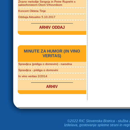
Znane melodije Sergeja in Petre Rupreht s
saksofonistom Otom Vrhovnikom
Koncert Okteta Tinje
Oddaja Aktualno 5.10.2017
------------------------------------
ARHIV ODDAJ
MINUTE ZA HUMOR (IN VINO
VERITAS)
Spravljica (pridiga o domovini) - narodna
Spravljica - pridiga o domovini
In vino veritas 2/2014
------------------------------------
ARHIV
©2022 RIC Slovenska Bistrica - služba z
Izdelava, gostovanje spletne strani in
regi