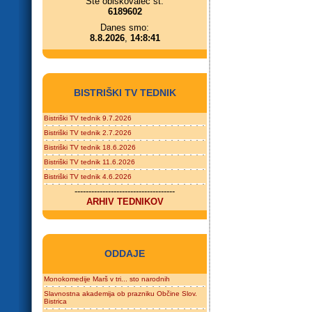
Ste obiskovalec št.
6189602
Danes smo:
8.8.2026
,
14:8:41
BISTRIŠKI TV TEDNIK
Bistriški TV tednik 9.7.2026
Bistriški TV tednik 2.7.2026
Bistriški TV tednik 18.6.2026
Bistriški TV tednik 11.6.2026
Bistriški TV tednik 4.6.2026
------------------------------------
ARHIV TEDNIKOV
ODDAJE
Monokomedije Marš v tri... sto narodnih
Slavnostna akademija ob prazniku Občine Slov.
Bistrica