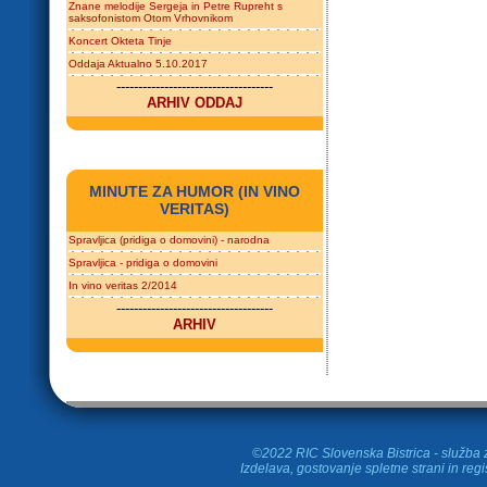
Znane melodije Sergeja in Petre Rupreht s
saksofonistom Otom Vrhovnikom
Koncert Okteta Tinje
Oddaja Aktualno 5.10.2017
------------------------------------
ARHIV ODDAJ
MINUTE ZA HUMOR (IN VINO
VERITAS)
Spravljica (pridiga o domovini) - narodna
Spravljica - pridiga o domovini
In vino veritas 2/2014
------------------------------------
ARHIV
©2022 RIC Slovenska Bistrica - služba z
Izdelava, gostovanje spletne strani in
regi