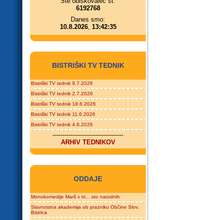
Ste obiskovalec št.
6192768
Danes smo:
10.8.2026
,
13:42:35
BISTRIŠKI TV TEDNIK
Bistriški TV tednik 9.7.2026
Bistriški TV tednik 2.7.2026
Bistriški TV tednik 18.6.2026
Bistriški TV tednik 11.6.2026
Bistriški TV tednik 4.6.2026
------------------------------------
ARHIV TEDNIKOV
ODDAJE
Monokomedije Marš v tri... sto narodnih
Slavnostna akademija ob prazniku Občine Slov.
Bistrica