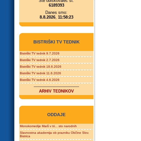
Ste obiskovalec št.
6189393
Danes smo:
8.8.2026
,
11:58:23
BISTRIŠKI TV TEDNIK
Bistriški TV tednik 9.7.2026
Bistriški TV tednik 2.7.2026
Bistriški TV tednik 18.6.2026
Bistriški TV tednik 11.6.2026
Bistriški TV tednik 4.6.2026
------------------------------------
ARHIV TEDNIKOV
ODDAJE
Monokomedije Marš v tri... sto narodnih
Slavnostna akademija ob prazniku Občine Slov.
Bistrica