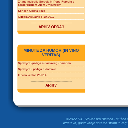
Znane melodije Sergeja in Petre Rupreht s
saksofonistom Otom Vrhovnikom
Koncert Okteta Tinje
Oddaja Aktualno 5.10.2017
------------------------------------
ARHIV ODDAJ
MINUTE ZA HUMOR (IN VINO
VERITAS)
Spravljica (pridiga o domovini) - narodna
Spravljica - pridiga o domovini
In vino veritas 2/2014
------------------------------------
ARHIV
©2022 RIC Slovenska Bistrica - služba z
Izdelava, gostovanje spletne strani in
regi