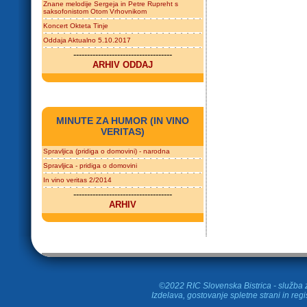
Znane melodije Sergeja in Petre Rupreht s
saksofonistom Otom Vrhovnikom
Koncert Okteta Tinje
Oddaja Aktualno 5.10.2017
------------------------------------
ARHIV ODDAJ
MINUTE ZA HUMOR (IN VINO
VERITAS)
Spravljica (pridiga o domovini) - narodna
Spravljica - pridiga o domovini
In vino veritas 2/2014
------------------------------------
ARHIV
©2022 RIC Slovenska Bistrica - služba z
Izdelava, gostovanje spletne strani in
regi