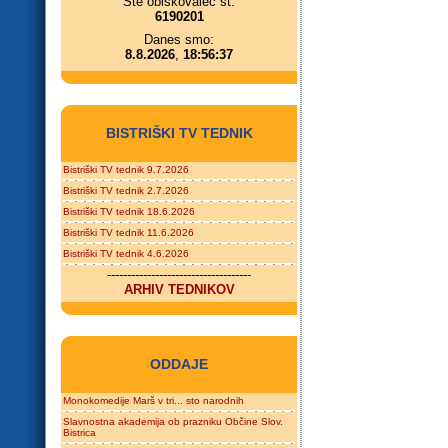
Ste obiskovalec št.
6190201
Danes smo:
8.8.2026
,
18:56:37
BISTRIŠKI TV TEDNIK
Bistriški TV tednik 9.7.2026
Bistriški TV tednik 2.7.2026
Bistriški TV tednik 18.6.2026
Bistriški TV tednik 11.6.2026
Bistriški TV tednik 4.6.2026
------------------------------------
ARHIV TEDNIKOV
ODDAJE
Monokomedije Marš v tri... sto narodnih
Slavnostna akademija ob prazniku Občine Slov.
Bistrica