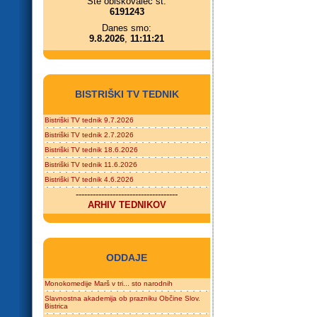
Ste obiskovalec št.
6191243
Danes smo:
9.8.2026
,
11:11:21
BISTRIŠKI TV TEDNIK
Bistriški TV tednik 9.7.2026
Bistriški TV tednik 2.7.2026
Bistriški TV tednik 18.6.2026
Bistriški TV tednik 11.6.2026
Bistriški TV tednik 4.6.2026
------------------------------------
ARHIV TEDNIKOV
ODDAJE
Monokomedije Marš v tri... sto narodnih
Slavnostna akademija ob prazniku Občine Slov.
Bistrica