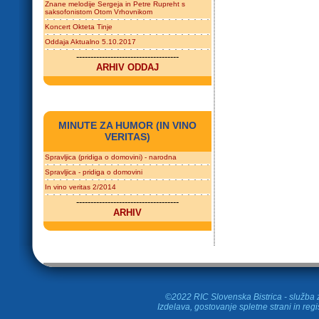
Znane melodije Sergeja in Petre Rupreht s
saksofonistom Otom Vrhovnikom
Koncert Okteta Tinje
Oddaja Aktualno 5.10.2017
------------------------------------
ARHIV ODDAJ
MINUTE ZA HUMOR (IN VINO
VERITAS)
Spravljica (pridiga o domovini) - narodna
Spravljica - pridiga o domovini
In vino veritas 2/2014
------------------------------------
ARHIV
©2022 RIC Slovenska Bistrica - služba z
Izdelava, gostovanje spletne strani in
regi