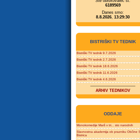
Ste obiskovalec št.
6189569
Danes smo:
8.8.2026
,
13:29:30
BISTRIŠKI TV TEDNIK
Bistriški TV tednik 9.7.2026
Bistriški TV tednik 2.7.2026
Bistriški TV tednik 18.6.2026
Bistriški TV tednik 11.6.2026
Bistriški TV tednik 4.6.2026
------------------------------------
ARHIV TEDNIKOV
ODDAJE
Monokomedije Marš v tri... sto narodnih
Slavnostna akademija ob prazniku Občine S
Bistrica