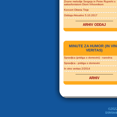
Znane melodije Sergeja in Petre Rupreht s
saksofonistom Otom Vrhovnikom
Koncert Okteta Tinje
Oddaja Aktualno 5.10.2017
------------------------------------
ARHIV ODDAJ
MINUTE ZA HUMOR (IN VI
VERITAS)
Spravljica (pridiga o domovini) - narodna
Spravljica - pridiga o domovini
In vino veritas 2/2014
------------------------------------
ARHIV
©2022 
Izdelava