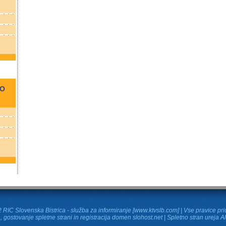
NO
RIC Slovenska Bistrica - služba za informiranje [www.ktvslb.com] | Vse pravice pr
, gostovanje spletne strani in
registracija domen
slohost.net | Spletno stran ureja A