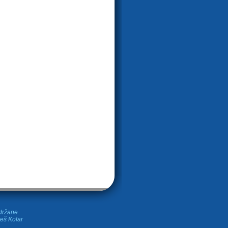
idržane
leš Kolar