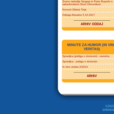
Znane melodije Sergeja in Petre Rupreht s
saksofonistom Otom Vrhovnikom
Koncert Okteta Tinje
Oddaja Aktualno 5.10.2017
------------------------------------
ARHIV ODDAJ
MINUTE ZA HUMOR (IN VI
VERITAS)
Spravljica (pridiga o domovini) - narodna
Spravljica - pridiga o domovini
In vino veritas 2/2014
------------------------------------
ARHIV
©2022 
Izdelava