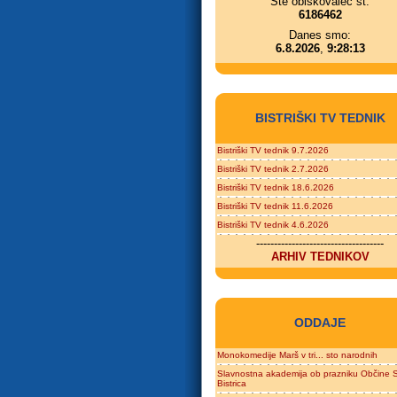
Ste obiskovalec št.
6186462
Danes smo:
6.8.2026
,
9:28:13
BISTRIŠKI TV TEDNIK
Bistriški TV tednik 9.7.2026
Bistriški TV tednik 2.7.2026
Bistriški TV tednik 18.6.2026
Bistriški TV tednik 11.6.2026
Bistriški TV tednik 4.6.2026
------------------------------------
ARHIV TEDNIKOV
ODDAJE
Monokomedije Marš v tri... sto narodnih
Slavnostna akademija ob prazniku Občine S
Bistrica