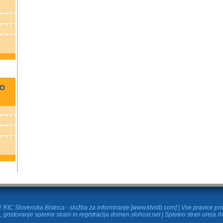
NO
RIC Slovenska Bistrica - služba za informiranje [www.ktvslb.com] | Vse pravice pr
, gostovanje spletne strani in
registracija domen
slohost.net | Spletno stran ureja A