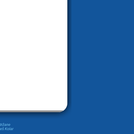
idržane
leš Kolar