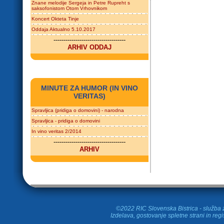
Znane melodije Sergeja in Petre Rupreht s
saksofonistom Otom Vrhovnikom
Koncert Okteta Tinje
Oddaja Aktualno 5.10.2017
------------------------------------
ARHIV ODDAJ
MINUTE ZA HUMOR (IN VINO
VERITAS)
Spravljica (pridiga o domovini) - narodna
Spravljica - pridiga o domovini
In vino veritas 2/2014
------------------------------------
ARHIV
©2022 RIC Slovenska Bistrica - služba z
Izdelava, gostovanje spletne strani in
regi