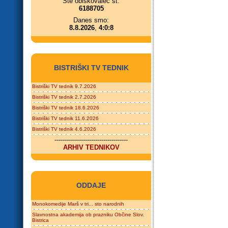
Ste obiskovalec št.
6188705
Danes smo:
8.8.2026
,
4:0:8
BISTRIŠKI TV TEDNIK
Bistriški TV tednik 9.7.2026
Bistriški TV tednik 2.7.2026
Bistriški TV tednik 18.6.2026
Bistriški TV tednik 11.6.2026
Bistriški TV tednik 4.6.2026
------------------------------------
ARHIV TEDNIKOV
ODDAJE
Monokomedije Marš v tri... sto narodnih
Slavnostna akademija ob prazniku Občine Slov.
Bistrica