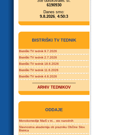
Ste obiskovalec št.
6190930
Danes smo:
9.8.2026
,
4:50:3
BISTRIŠKI TV TEDNIK
Bistriški TV tednik 9.7.2026
Bistriški TV tednik 2.7.2026
Bistriški TV tednik 18.6.2026
Bistriški TV tednik 11.6.2026
Bistriški TV tednik 4.6.2026
------------------------------------
ARHIV TEDNIKOV
ODDAJE
Monokomedije Marš v tri... sto narodnih
Slavnostna akademija ob prazniku Občine Slov.
Bistrica