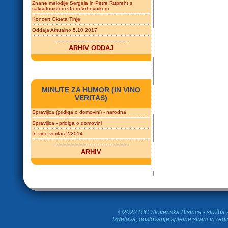
Znane melodije Sergeja in Petre Rupreht s
saksofonistom Otom Vrhovnikom
Koncert Okteta Tinje
Oddaja Aktualno 5.10.2017
------------------------------------
ARHIV ODDAJ
MINUTE ZA HUMOR (IN VINO
VERITAS)
Spravljica (pridiga o domovini) - narodna
Spravljica - pridiga o domovini
In vino veritas 2/2014
------------------------------------
ARHIV
©2022 RIC Slovenska Bistrica - služba z
Izdelava, gostovanje spletne strani in
regi