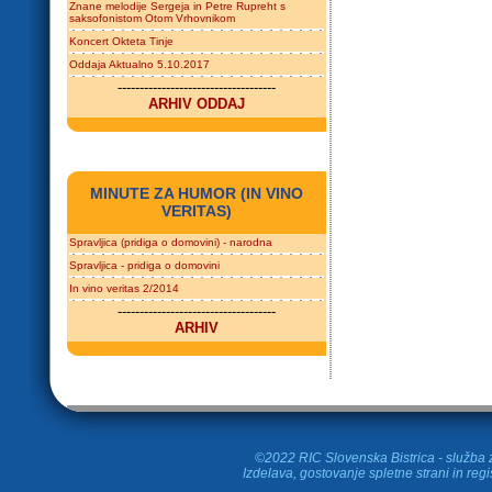
Znane melodije Sergeja in Petre Rupreht s
saksofonistom Otom Vrhovnikom
Koncert Okteta Tinje
Oddaja Aktualno 5.10.2017
------------------------------------
ARHIV ODDAJ
MINUTE ZA HUMOR (IN VINO
VERITAS)
Spravljica (pridiga o domovini) - narodna
Spravljica - pridiga o domovini
In vino veritas 2/2014
------------------------------------
ARHIV
©2022 RIC Slovenska Bistrica - služba z
Izdelava, gostovanje spletne strani in
regi