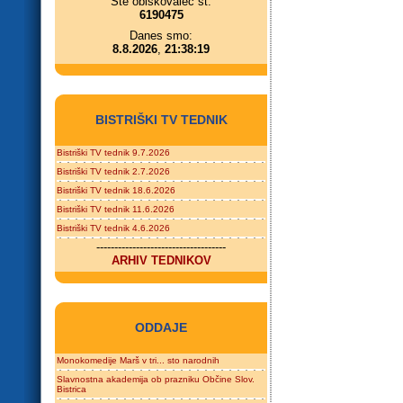
Ste obiskovalec št.
6190475
Danes smo:
8.8.2026
,
21:38:19
BISTRIŠKI TV TEDNIK
Bistriški TV tednik 9.7.2026
Bistriški TV tednik 2.7.2026
Bistriški TV tednik 18.6.2026
Bistriški TV tednik 11.6.2026
Bistriški TV tednik 4.6.2026
------------------------------------
ARHIV TEDNIKOV
ODDAJE
Monokomedije Marš v tri... sto narodnih
Slavnostna akademija ob prazniku Občine Slov.
Bistrica