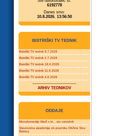
Ste obiskovalec št.
6192778
Danes smo:
10.8.2026
,
13:56:50
BISTRIŠKI TV TEDNIK
Bistriški TV tednik 9.7.2026
Bistriški TV tednik 2.7.2026
Bistriški TV tednik 18.6.2026
Bistriški TV tednik 11.6.2026
Bistriški TV tednik 4.6.2026
------------------------------------
ARHIV TEDNIKOV
ODDAJE
Monokomedije Marš v tri... sto narodnih
Slavnostna akademija ob prazniku Občine Slov.
Bistrica