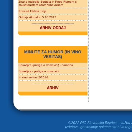
Znane melodije Sergeja in Petre Rupreht s
saksofonistom Otom Vrhovnikom
Koncert Okteta Tinje
Oddaja Aktualno 5.10.2017
------------------------------------
ARHIV ODDAJ
MINUTE ZA HUMOR (IN VINO
VERITAS)
Spravljica (pridiga o domovini) - narodna
Spravljica - pridiga o domovini
In vino veritas 2/2014
------------------------------------
ARHIV
©2022 RIC Slovenska Bistrica - služba z
Izdelava, gostovanje spletne strani in
regi