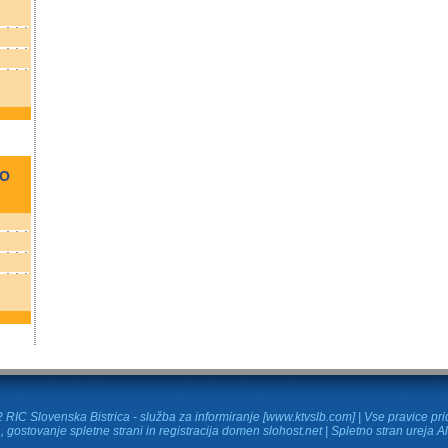
NO
RIC Slovenska Bistrica - služba za informiranje [www.ktvslb.com] | Vse pravice pr
, gostovanje spletne strani in
registracija domen
slohost.net | Spletno stran ureja A