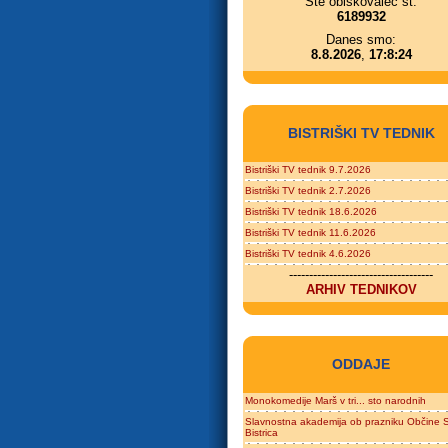
Ste obiskovalec št.
6189932
Danes smo:
8.8.2026
,
17:8:24
BISTRIŠKI TV TEDNIK
Bistriški TV tednik 9.7.2026
Bistriški TV tednik 2.7.2026
Bistriški TV tednik 18.6.2026
Bistriški TV tednik 11.6.2026
Bistriški TV tednik 4.6.2026
------------------------------------
ARHIV TEDNIKOV
ODDAJE
Monokomedije Marš v tri... sto narodnih
Slavnostna akademija ob prazniku Občine S
Bistrica