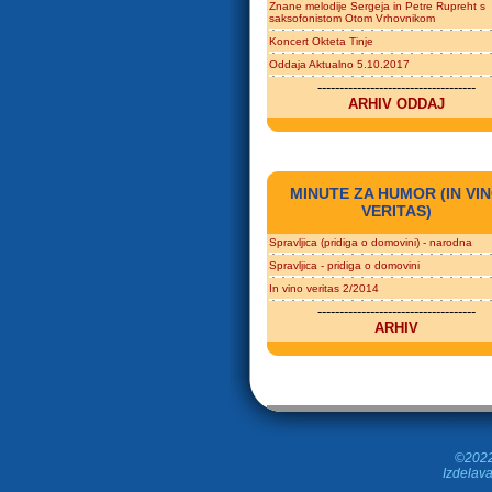
Znane melodije Sergeja in Petre Rupreht s
saksofonistom Otom Vrhovnikom
Koncert Okteta Tinje
Oddaja Aktualno 5.10.2017
------------------------------------
ARHIV ODDAJ
MINUTE ZA HUMOR (IN VI
VERITAS)
Spravljica (pridiga o domovini) - narodna
Spravljica - pridiga o domovini
In vino veritas 2/2014
------------------------------------
ARHIV
©2022 
Izdelava