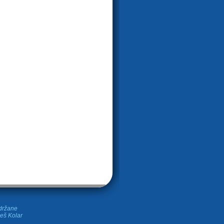
idržane
leš Kolar