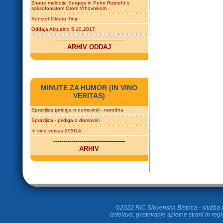
Znane melodije Sergeja in Petre Rupreht s
saksofonistom Otom Vrhovnikom
Koncert Okteta Tinje
Oddaja Aktualno 5.10.2017
------------------------------------
ARHIV ODDAJ
MINUTE ZA HUMOR (IN VINO
VERITAS)
Spravljica (pridiga o domovini) - narodna
Spravljica - pridiga o domovini
In vino veritas 2/2014
------------------------------------
ARHIV
©2022 RIC Slovenska Bistrica - služba z
Izdelava, gostovanje spletne strani in
regi