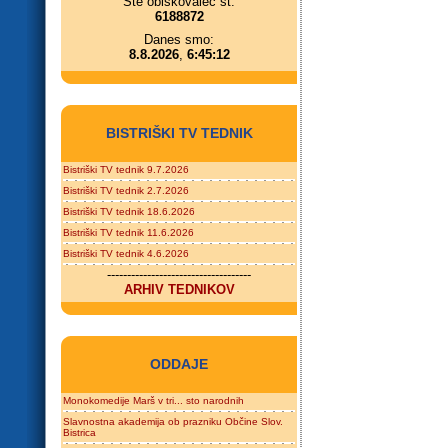
Ste obiskovalec št.
6188872
Danes smo:
8.8.2026
,
6:45:12
BISTRIŠKI TV TEDNIK
Bistriški TV tednik 9.7.2026
Bistriški TV tednik 2.7.2026
Bistriški TV tednik 18.6.2026
Bistriški TV tednik 11.6.2026
Bistriški TV tednik 4.6.2026
------------------------------------
ARHIV TEDNIKOV
ODDAJE
Monokomedije Marš v tri... sto narodnih
Slavnostna akademija ob prazniku Občine Slov.
Bistrica