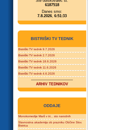
Ste obiskovalec št.
6187518
Danes smo:
7.8.2026
,
6:51:33
BISTRIŠKI TV TEDNIK
Bistriški TV tednik 9.7.2026
Bistriški TV tednik 2.7.2026
Bistriški TV tednik 18.6.2026
Bistriški TV tednik 11.6.2026
Bistriški TV tednik 4.6.2026
------------------------------------
ARHIV TEDNIKOV
ODDAJE
Monokomedije Marš v tri... sto narodnih
Slavnostna akademija ob prazniku Občine Slov.
Bistrica