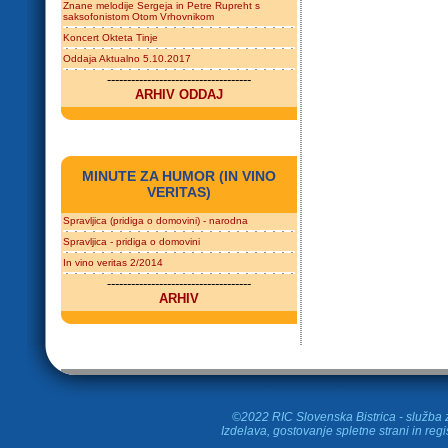
Znane melodije Sergeja in Petre Rupreht s
saksofonistom Otom Vrhovnikom
Koncert Okteta Tinje
Oddaja Aktualno 5.10.2017
------------------------------------
ARHIV ODDAJ
MINUTE ZA HUMOR (IN VINO
VERITAS)
Spravljica (pridiga o domovini) - narodna
Spravljica - pridiga o domovini
In vino veritas 2/2014
------------------------------------
ARHIV
©2022 RIC Slovenska Bistrica - služba z
Izdelava, gostovanje spletne strani in
regi