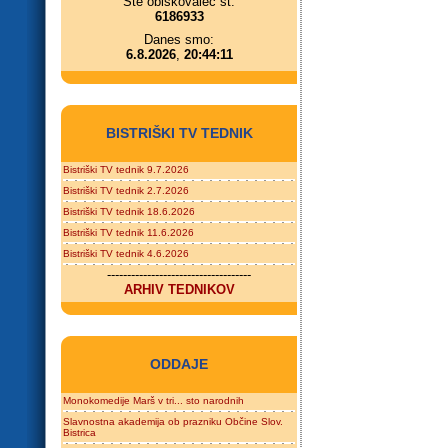
Ste obiskovalec št.
6186933
Danes smo:
6.8.2026
,
20:44:11
BISTRIŠKI TV TEDNIK
Bistriški TV tednik 9.7.2026
Bistriški TV tednik 2.7.2026
Bistriški TV tednik 18.6.2026
Bistriški TV tednik 11.6.2026
Bistriški TV tednik 4.6.2026
------------------------------------
ARHIV TEDNIKOV
ODDAJE
Monokomedije Marš v tri... sto narodnih
Slavnostna akademija ob prazniku Občine Slov.
Bistrica