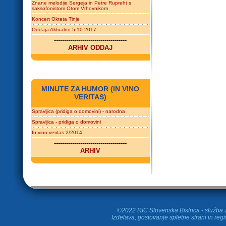
Znane melodije Sergeja in Petre Rupreht s
saksofonistom Otom Vrhovnikom
Koncert Okteta Tinje
Oddaja Aktualno 5.10.2017
------------------------------------
ARHIV ODDAJ
MINUTE ZA HUMOR (IN VINO
VERITAS)
Spravljica (pridiga o domovini) - narodna
Spravljica - pridiga o domovini
In vino veritas 2/2014
------------------------------------
ARHIV
©2022 RIC Slovenska Bistrica - služba z
Izdelava, gostovanje spletne strani in
regi