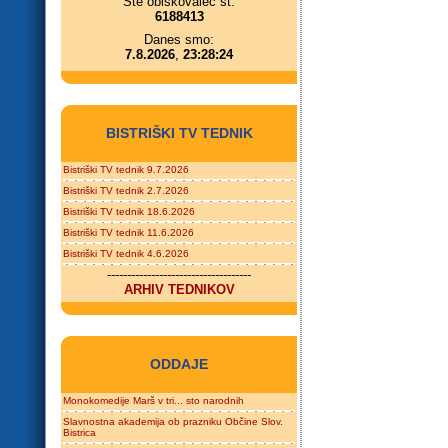
Ste obiskovalec št.
6188413
Danes smo:
7.8.2026
,
23:28:24
BISTRIŠKI TV TEDNIK
Bistriški TV tednik 9.7.2026
Bistriški TV tednik 2.7.2026
Bistriški TV tednik 18.6.2026
Bistriški TV tednik 11.6.2026
Bistriški TV tednik 4.6.2026
------------------------------------
ARHIV TEDNIKOV
ODDAJE
Monokomedije Marš v tri... sto narodnih
Slavnostna akademija ob prazniku Občine Slov.
Bistrica