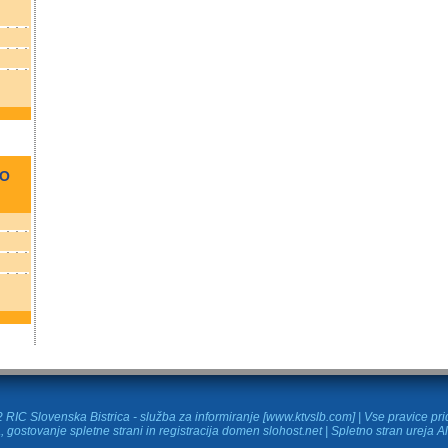
NO
RIC Slovenska Bistrica - služba za informiranje [www.ktvslb.com] | Vse pravice pr
, gostovanje spletne strani in
registracija domen
slohost.net | Spletno stran ureja A