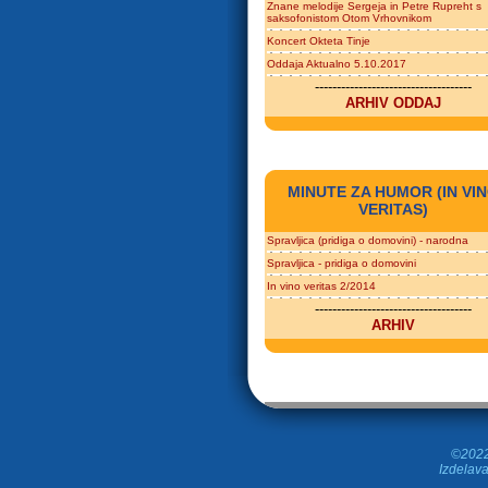
Znane melodije Sergeja in Petre Rupreht s
saksofonistom Otom Vrhovnikom
Koncert Okteta Tinje
Oddaja Aktualno 5.10.2017
------------------------------------
ARHIV ODDAJ
MINUTE ZA HUMOR (IN VI
VERITAS)
Spravljica (pridiga o domovini) - narodna
Spravljica - pridiga o domovini
In vino veritas 2/2014
------------------------------------
ARHIV
©2022 
Izdelava