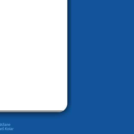
idržane
leš Kolar