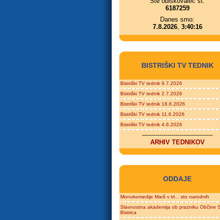
Ste obiskovalec št.
6187259
Danes smo:
7.8.2026
,
3:40:16
BISTRIŠKI TV TEDNIK
Bistriški TV tednik 9.7.2026
Bistriški TV tednik 2.7.2026
Bistriški TV tednik 18.6.2026
Bistriški TV tednik 11.6.2026
Bistriški TV tednik 4.6.2026
------------------------------------
ARHIV TEDNIKOV
ODDAJE
Monokomedije Marš v tri... sto narodnih
Slavnostna akademija ob prazniku Občine S
Bistrica