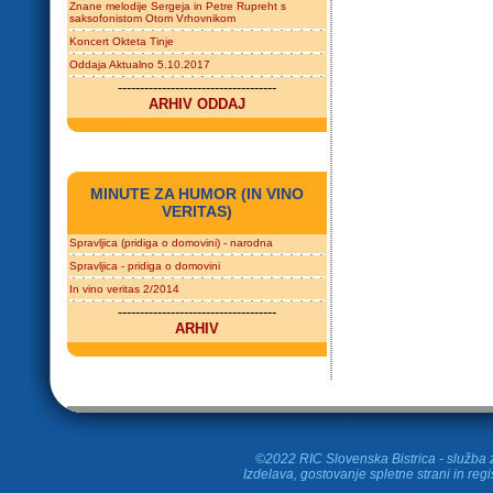
Znane melodije Sergeja in Petre Rupreht s
saksofonistom Otom Vrhovnikom
Koncert Okteta Tinje
Oddaja Aktualno 5.10.2017
------------------------------------
ARHIV ODDAJ
MINUTE ZA HUMOR (IN VINO
VERITAS)
Spravljica (pridiga o domovini) - narodna
Spravljica - pridiga o domovini
In vino veritas 2/2014
------------------------------------
ARHIV
©2022 RIC Slovenska Bistrica - služba z
Izdelava, gostovanje spletne strani in
regi