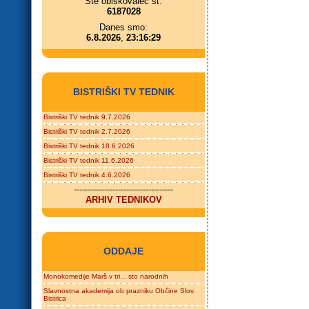
Ste obiskovalec št.
6187028
Danes smo:
6.8.2026
,
23:16:29
BISTRIŠKI TV TEDNIK
Bistriški TV tednik 9.7.2026
Bistriški TV tednik 2.7.2026
Bistriški TV tednik 18.6.2026
Bistriški TV tednik 11.6.2026
Bistriški TV tednik 4.6.2026
------------------------------------
ARHIV TEDNIKOV
ODDAJE
Monokomedije Marš v tri... sto narodnih
Slavnostna akademija ob prazniku Občine Slov.
Bistrica