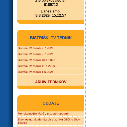
Ste obiskovalec št.
6189712
Danes smo:
8.8.2026
,
15:12:57
BISTRIŠKI TV TEDNIK
Bistriški TV tednik 9.7.2026
Bistriški TV tednik 2.7.2026
Bistriški TV tednik 18.6.2026
Bistriški TV tednik 11.6.2026
Bistriški TV tednik 4.6.2026
------------------------------------
ARHIV TEDNIKOV
ODDAJE
Monokomedije Marš v tri... sto narodnih
Slavnostna akademija ob prazniku Občine Slov.
Bistrica