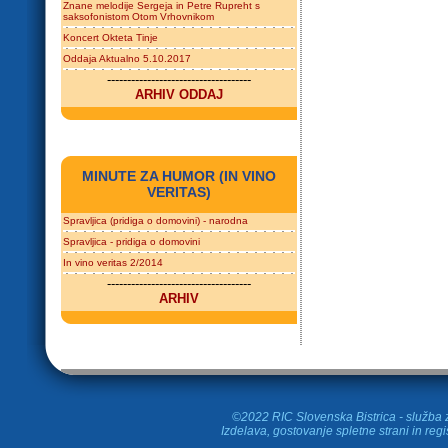
Znane melodije Sergeja in Petre Rupreht s
saksofonistom Otom Vrhovnikom
Koncert Okteta Tinje
Oddaja Aktualno 5.10.2017
------------------------------------
ARHIV ODDAJ
MINUTE ZA HUMOR (IN VINO
VERITAS)
Spravljica (pridiga o domovini) - narodna
Spravljica - pridiga o domovini
In vino veritas 2/2014
------------------------------------
ARHIV
©2022 RIC Slovenska Bistrica - služba z
Izdelava, gostovanje spletne strani in
regi