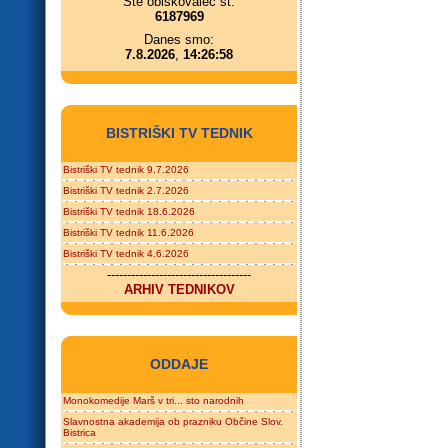
Ste obiskovalec št.
6187969
Danes smo:
7.8.2026
,
14:26:58
BISTRIŠKI TV TEDNIK
Bistriški TV tednik 9.7.2026
Bistriški TV tednik 2.7.2026
Bistriški TV tednik 18.6.2026
Bistriški TV tednik 11.6.2026
Bistriški TV tednik 4.6.2026
------------------------------------
ARHIV TEDNIKOV
ODDAJE
Monokomedije Marš v tri... sto narodnih
Slavnostna akademija ob prazniku Občine Slov.
Bistrica