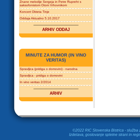
Znane melodije Sergeja in Petre Rupreht s
saksofonistom Otom Vrhovnikom
Koncert Okteta Tinje
Oddaja Aktualno 5.10.2017
------------------------------------
ARHIV ODDAJ
MINUTE ZA HUMOR (IN VINO
VERITAS)
Spravljica (pridiga o domovini) - narodna
Spravljica - pridiga o domovini
In vino veritas 2/2014
------------------------------------
ARHIV
©2022 RIC Slovenska Bistrica - služba z
Izdelava, gostovanje spletne strani in
regi