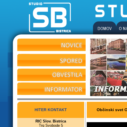
HITER KONTAKT
Občinski svet O
RIC Slov. Bistrica
Trg Svobode 5