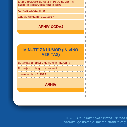
Znane melodije Sergeja in Petre Rupreht s
saksofonistom Otom Vrhovnikom
Koncert Okteta Tinje
Oddaja Aktualno 5.10.2017
------------------------------------
ARHIV ODDAJ
MINUTE ZA HUMOR (IN VINO
VERITAS)
Spravljica (pridiga o domovini) - narodna
Spravljica - pridiga o domovini
In vino veritas 2/2014
------------------------------------
ARHIV
©2022 RIC Slovenska Bistrica - služba z
Izdelava, gostovanje spletne strani in
regi