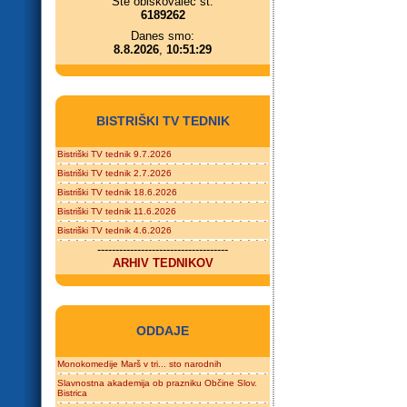
Ste obiskovalec št.
6189262
Danes smo:
8.8.2026
,
10:51:29
BISTRIŠKI TV TEDNIK
Bistriški TV tednik 9.7.2026
Bistriški TV tednik 2.7.2026
Bistriški TV tednik 18.6.2026
Bistriški TV tednik 11.6.2026
Bistriški TV tednik 4.6.2026
------------------------------------
ARHIV TEDNIKOV
ODDAJE
Monokomedije Marš v tri... sto narodnih
Slavnostna akademija ob prazniku Občine Slov.
Bistrica