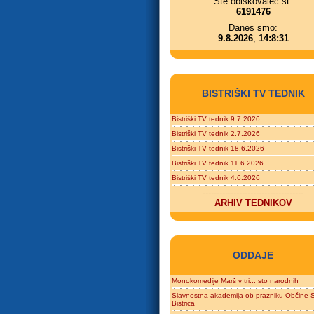
Ste obiskovalec št.
6191476
Danes smo:
9.8.2026
,
14:8:31
BISTRIŠKI TV TEDNIK
Bistriški TV tednik 9.7.2026
Bistriški TV tednik 2.7.2026
Bistriški TV tednik 18.6.2026
Bistriški TV tednik 11.6.2026
Bistriški TV tednik 4.6.2026
------------------------------------
ARHIV TEDNIKOV
ODDAJE
Monokomedije Marš v tri... sto narodnih
Slavnostna akademija ob prazniku Občine S
Bistrica