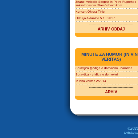
Znane melodije Sergeja in Petre Rupreht s
saksofonistom Otom Vrhovnikom
Koncert Okteta Tinje
Oddaja Aktualno 5.10.2017
------------------------------------
ARHIV ODDAJ
MINUTE ZA HUMOR (IN VI
VERITAS)
Spravljica (pridiga o domovini) - narodna
Spravljica - pridiga o domovini
In vino veritas 2/2014
------------------------------------
ARHIV
©2022 
Izdelava