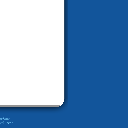
idržane
leš Kolar