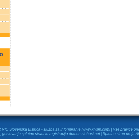
NO
RIC Slovenska Bistrica - služba za informiranje [www.ktvslb.com] | Vse pravice pr
, gostovanje spletne strani in
registracija domen
slohost.net | Spletno stran ureja A