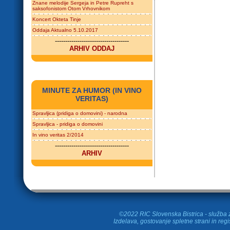
Znane melodije Sergeja in Petre Rupreht s
saksofonistom Otom Vrhovnikom
Koncert Okteta Tinje
Oddaja Aktualno 5.10.2017
------------------------------------
ARHIV ODDAJ
MINUTE ZA HUMOR (IN VINO
VERITAS)
Spravljica (pridiga o domovini) - narodna
Spravljica - pridiga o domovini
In vino veritas 2/2014
------------------------------------
ARHIV
©2022 RIC Slovenska Bistrica - služba z
Izdelava, gostovanje spletne strani in
regi