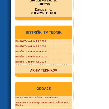
Ste obiskovalec št.
6189358
Danes smo:
8.8.2026
,
11:40:8
BISTRIŠKI TV TEDNIK
Bistriški TV tednik 9.7.2026
Bistriški TV tednik 2.7.2026
Bistriški TV tednik 18.6.2026
Bistriški TV tednik 11.6.2026
Bistriški TV tednik 4.6.2026
------------------------------------
ARHIV TEDNIKOV
ODDAJE
Monokomedije Marš v tri... sto narodnih
Slavnostna akademija ob prazniku Občine Slov.
Bistrica