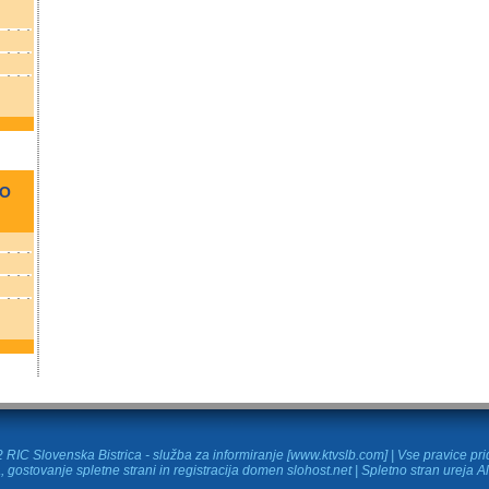
NO
RIC Slovenska Bistrica - služba za informiranje [www.ktvslb.com] | Vse pravice pr
, gostovanje spletne strani in
registracija domen
slohost.net | Spletno stran ureja A