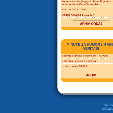
Znane melodije Sergeja in Petre Rupreht s
saksofonistom Otom Vrhovnikom
Koncert Okteta Tinje
Oddaja Aktualno 5.10.2017
------------------------------------
ARHIV ODDAJ
MINUTE ZA HUMOR (IN VI
VERITAS)
Spravljica (pridiga o domovini) - narodna
Spravljica - pridiga o domovini
In vino veritas 2/2014
------------------------------------
ARHIV
©2022 
Izdelava