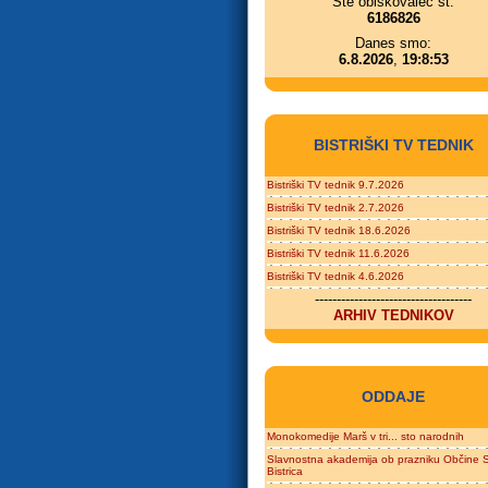
Ste obiskovalec št.
6186826
Danes smo:
6.8.2026
,
19:8:53
BISTRIŠKI TV TEDNIK
Bistriški TV tednik 9.7.2026
Bistriški TV tednik 2.7.2026
Bistriški TV tednik 18.6.2026
Bistriški TV tednik 11.6.2026
Bistriški TV tednik 4.6.2026
------------------------------------
ARHIV TEDNIKOV
ODDAJE
Monokomedije Marš v tri... sto narodnih
Slavnostna akademija ob prazniku Občine S
Bistrica