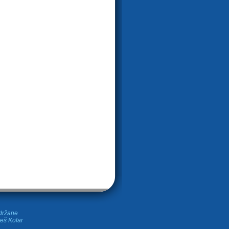
idržane
leš Kolar