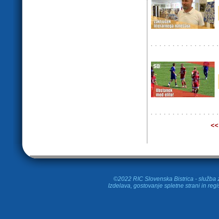
<<
©2022 RIC Slovenska Bistrica - služba z
Izdelava, gostovanje spletne strani in
regi