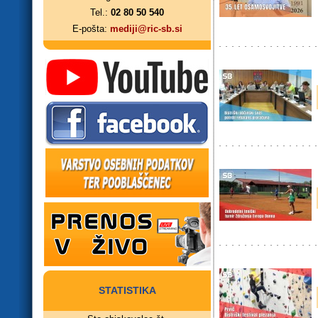
Tel.:
02 80 50 540
E-pošta:
mediji@ric-sb.si
STATISTIKA