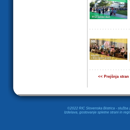
<< Prejšnja stran
©2022 RIC Slovenska Bistrica - služba z
Izdelava, gostovanje spletne strani in
regi