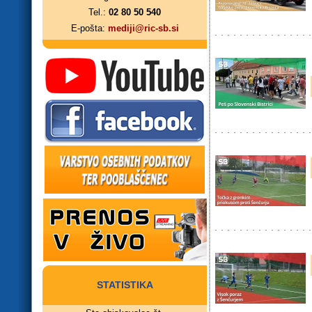
Tel.:
02 80 50 540
E-pošta:
mediji@ric-sb.si
STATISTIKA