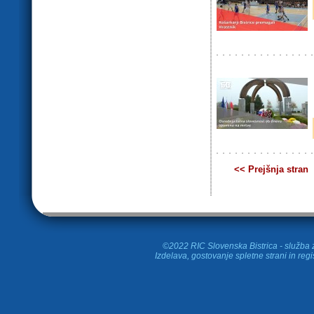
<< Prejšnja stran
©2022 RIC Slovenska Bistrica - služba z
Izdelava, gostovanje spletne strani in
regi