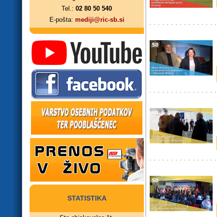
Tel.:
02 80 50 540
E-pošta:
mediji@ric-sb.si
STATISTIKA