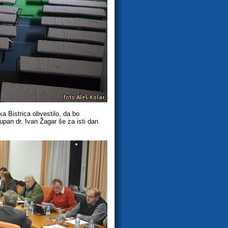
ka Bistrica obvestilo, da bo
upan dr. Ivan Žagar še za isti dan