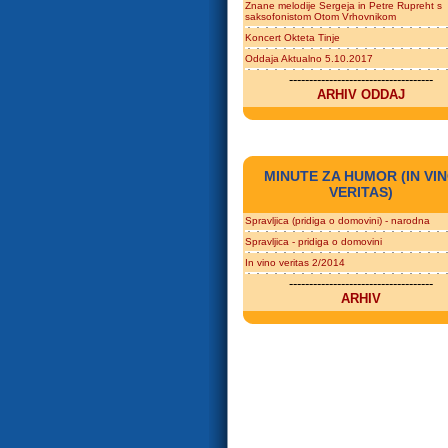
Znane melodije Sergeja in Petre Rupreht s
saksofonistom Otom Vrhovnikom
Koncert Okteta Tinje
Oddaja Aktualno 5.10.2017
------------------------------------
ARHIV ODDAJ
MINUTE ZA HUMOR (IN VI
VERITAS)
Spravljica (pridiga o domovini) - narodna
Spravljica - pridiga o domovini
In vino veritas 2/2014
------------------------------------
ARHIV