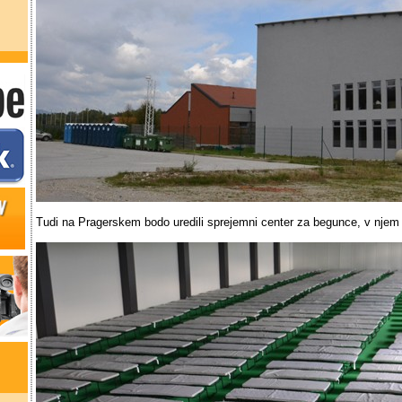
Tudi na Pragerskem bodo uredili sprejemni center za begunce, v njem 