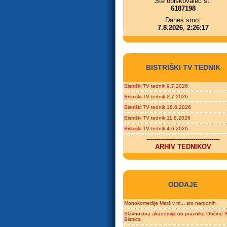
Ste obiskovalec št.
6187198
Danes smo:
7.8.2026
,
2:26:17
BISTRIŠKI TV TEDNIK
Bistriški TV tednik 9.7.2026
Bistriški TV tednik 2.7.2026
Bistriški TV tednik 18.6.2026
Bistriški TV tednik 11.6.2026
Bistriški TV tednik 4.6.2026
------------------------------------
ARHIV TEDNIKOV
ODDAJE
Monokomedije Marš v tri... sto narodnih
Slavnostna akademija ob prazniku Občine S
Bistrica