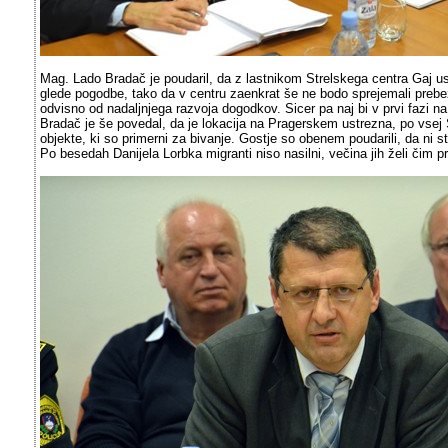
Mag. Lado Bradač je poudaril, da z lastnikom Strelskega centra Gaj us
glede pogodbe, tako da v centru zaenkrat še ne bodo sprejemali preb
odvisno od nadaljnjega razvoja dogodkov. Sicer pa naj bi v prvi fazi na
Bradač je še povedal, da je lokacija na Pragerskem ustrezna, po vsej 
objekte, ki so primerni za bivanje. Gostje so obenem poudarili, da ni 
Po besedah Danijela Lorbka migranti niso nasilni, večina jih želi čim prej