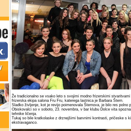
Že tradicionalno se vsako leto s svojimi modno frizerskimi stvaritvami 
frizerska ekipa salona Fru Fru, katerega lastnica je Barbara Štern.
Sladko življenje, kot je revijo poimenovala Šternova, je bilo res polno 
Obiskovalci so v soboto, 23. novembra, v bar klubu Dolce vita spoznal
tehnike ličenja.
Tukaj so bile kratkolaske z drznejšimi barvnimi kontrasti, pričeske s kit
ekstravaganco.