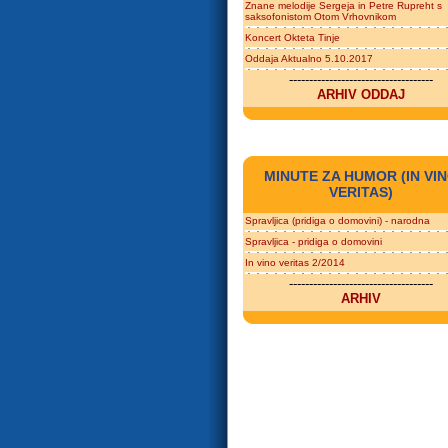
Znane melodije Sergeja in Petre Rupreht s
saksofonistom Otom Vrhovnikom
Koncert Okteta Tinje
Oddaja Aktualno 5.10.2017
------------------------------------
ARHIV ODDAJ
MINUTE ZA HUMOR (IN VI
VERITAS)
Spravljica (pridiga o domovini) - narodna
Spravljica - pridiga o domovini
In vino veritas 2/2014
------------------------------------
ARHIV