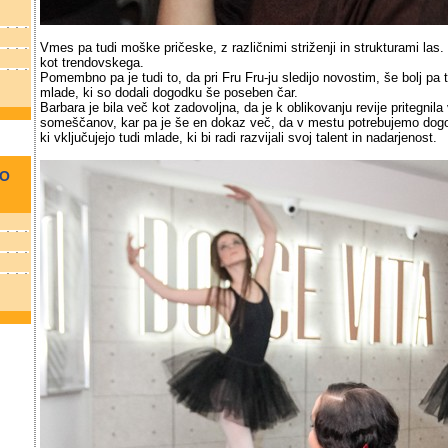
Vmes pa tudi moške pričeske, z različnimi striženji in strukturami las
kot trendovskega.
Pomembno pa je tudi to, da pri Fru Fru-ju sledijo novostim, še bolj pa to
mlade, ki so dodali dogodku še poseben čar.
Barbara je bila več kot zadovoljna, da je k oblikovanju revije pritegnila
someščanov, kar pa je še en dokaz več, da v mestu potrebujemo dog
ki vključujejo tudi mlade, ki bi radi razvijali svoj talent in nadarjenost.
NO