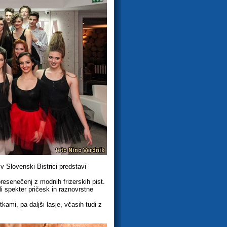
v Slovenski Bistrici predstavi
presenečenj z modnih frizerskih pist.
i spekter pričesk in raznovrstne
kami, pa daljši lasje, včasih tudi z