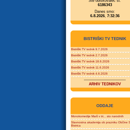
Ste obiskovalec št.
6186343
Danes smo:
6.8.2026
,
7:32:36
BISTRIŠKI TV TEDNIK
Bistriški TV tednik 9.7.2026
Bistriški TV tednik 2.7.2026
Bistriški TV tednik 18.6.2026
Bistriški TV tednik 11.6.2026
Bistriški TV tednik 4.6.2026
------------------------------------
ARHIV TEDNIKOV
ODDAJE
Monokomedije Marš v tri... sto narodnih
Slavnostna akademija ob prazniku Občine S
Bistrica