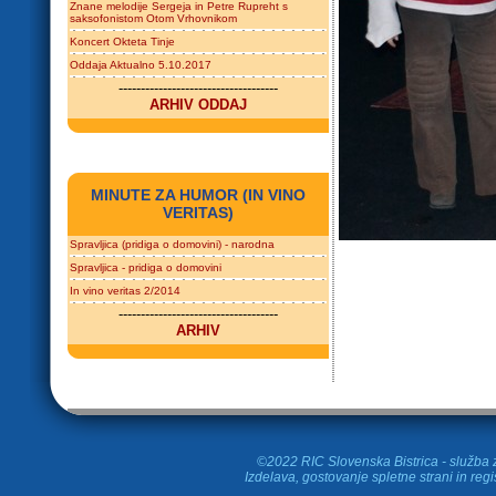
Znane melodije Sergeja in Petre Rupreht s
saksofonistom Otom Vrhovnikom
Koncert Okteta Tinje
Oddaja Aktualno 5.10.2017
------------------------------------
ARHIV ODDAJ
MINUTE ZA HUMOR (IN VINO
VERITAS)
Spravljica (pridiga o domovini) - narodna
Spravljica - pridiga o domovini
In vino veritas 2/2014
------------------------------------
ARHIV
©2022 RIC Slovenska Bistrica - služba z
Izdelava, gostovanje spletne strani in
regi