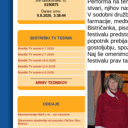
Ste obiskovalec št.
Performa na tem
6190875
stvari, njihov na
Danes smo:
V sodobni družb
9.8.2026
,
3:38:44
farmacije, medt
Bistričanka, pis
festivalu predst
BISTRIŠKI TV TEDNIK
popotnik prebij
gostoljubju, sp
Bistriški TV tednik 9.7.2026
Naj še omenimo,
Bistriški TV tednik 2.7.2026
festivalu prav t
Bistriški TV tednik 18.6.2026
Bistriški TV tednik 11.6.2026
Bistriški TV tednik 4.6.2026
------------------------------------
ARHIV TEDNIKOV
ODDAJE
Monokomedije Marš v tri... sto narodnih
Slavnostna akademija ob prazniku Občine Slov.
Bistrica